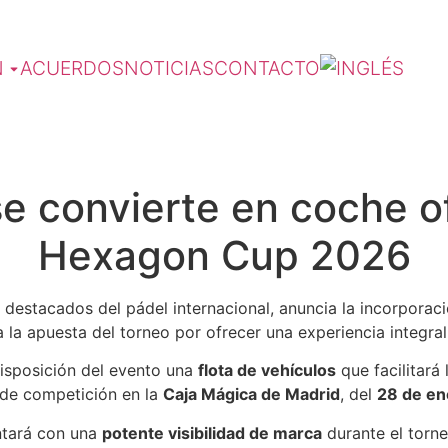
N
ACUERDOS
NOTICIAS
CONTACTO
convierte en coche ofi
Hexagon Cup 2026
 destacados del pádel internacional, anuncia la incorporac
a la apuesta del torneo por ofrecer una experiencia integr
disposición del evento una
flota de vehículos
que facilitará
 de competición en la
Caja Mágica de Madrid
, del
28 de ene
tará con una
potente visibilidad de marca
durante el torn