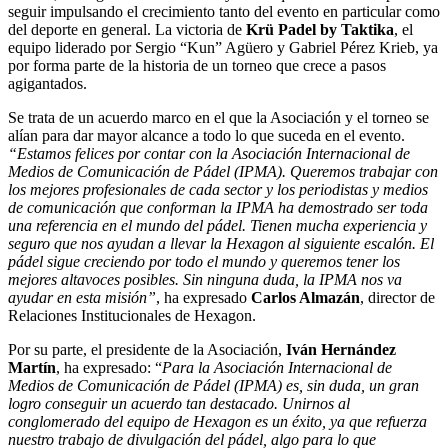
seguir impulsando el crecimiento tanto del evento en particular como
del deporte en general. La victoria de
Krü Padel by Taktika
, el
equipo liderado por Sergio “Kun” Agüero y Gabriel Pérez Krieb, ya
por forma parte de la historia de un torneo que crece a pasos
agigantados.
Se trata de un acuerdo marco en el que la Asociación y el torneo se
alían para dar mayor alcance a todo lo que suceda en el evento.
“Estamos felices por contar con la Asociación Internacional de
Medios de Comunicación de Pádel (IPMA). Queremos trabajar con
los mejores profesionales de cada sector y los periodistas y medios
de comunicación que conforman la IPMA ha demostrado ser toda
una referencia en el mundo del pádel. Tienen mucha experiencia y
seguro que nos ayudan a llevar la Hexagon al siguiente escalón. El
pádel sigue creciendo por todo el mundo y queremos tener los
mejores altavoces posibles. Sin ninguna duda, la IPMA nos va
ayudar en esta misión”
, ha expresado
Carlos Almazán
, director de
Relaciones Institucionales de Hexagon.
Por su parte, el presidente de la Asociación,
Iván Hernández
Martín
, ha expresado: “
Para la Asociación Internacional de
Medios de Comunicación de Pádel (IPMA) es, sin duda, un gran
logro conseguir un acuerdo tan destacado. Unirnos al
conglomerado del equipo de Hexagon es un éxito, ya que refuerza
nuestro trabajo de divulgación del pádel, algo para lo que