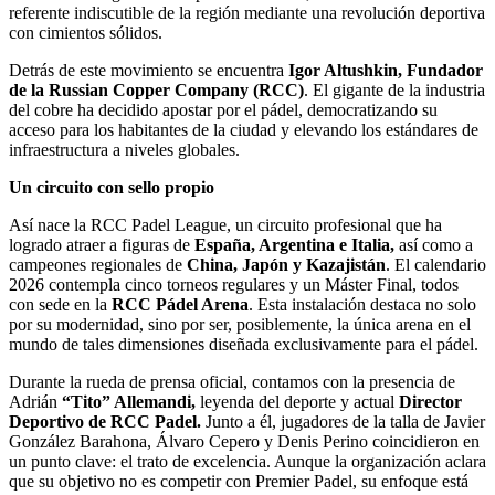
referente indiscutible de la región mediante una revolución deportiva
con cimientos sólidos.
Detrás de este movimiento se encuentra
Igor Altushkin, Fundador
de la Russian Copper Company (RCC)
. El gigante de la industria
del cobre ha decidido apostar por el pádel, democratizando su
acceso para los habitantes de la ciudad y elevando los estándares de
infraestructura a niveles globales.
Un circuito con sello propio
Así nace la RCC Padel League, un circuito profesional que ha
logrado atraer a figuras de
España, Argentina e Italia,
así como a
campeones regionales de
China, Japón y Kazajistán
. El calendario
2026 contempla cinco torneos regulares y un Máster Final, todos
con sede en la
RCC Pádel Arena
. Esta instalación destaca no solo
por su modernidad, sino por ser, posiblemente, la única arena en el
mundo de tales dimensiones diseñada exclusivamente para el pádel.
Durante la rueda de prensa oficial, contamos con la presencia de
Adrián
“Tito” Allemandi,
leyenda del deporte y actual
Director
Deportivo de RCC Padel.
Junto a él, jugadores de la talla de Javier
González Barahona, Álvaro Cepero y Denis Perino coincidieron en
un punto clave: el trato de excelencia. Aunque la organización aclara
que su objetivo no es competir con Premier Padel, su enfoque está