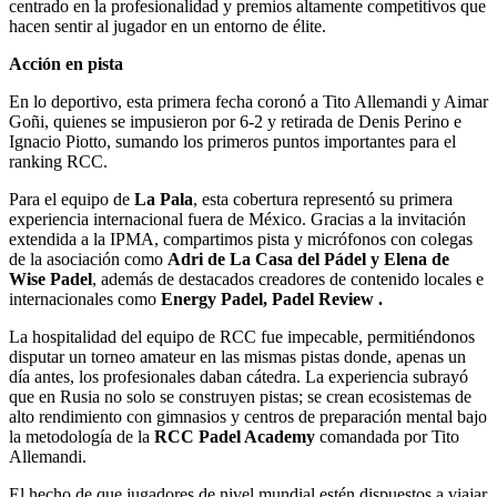
centrado en la profesionalidad y premios altamente competitivos que
hacen sentir al jugador en un entorno de élite.
Acción en pista
En lo deportivo, esta primera fecha coronó a Tito Allemandi y Aimar
Goñi, quienes se impusieron por 6-2 y retirada de Denis Perino e
Ignacio Piotto, sumando los primeros puntos importantes para el
ranking RCC.
Para el equipo de
La Pala
, esta cobertura representó su primera
experiencia internacional fuera de México. Gracias a la invitación
extendida a la IPMA, compartimos pista y micrófonos con colegas
de la asociación como
Adri de La Casa del Pádel y Elena de
Wise Padel
, además de destacados creadores de contenido locales e
internacionales como
Energy Padel, Padel Review .
La hospitalidad del equipo de RCC fue impecable, permitiéndonos
disputar un torneo amateur en las mismas pistas donde, apenas un
día antes, los profesionales daban cátedra. La experiencia subrayó
que en Rusia no solo se construyen pistas; se crean ecosistemas de
alto rendimiento con gimnasios y centros de preparación mental bajo
la metodología de la
RCC Padel Academy
comandada por Tito
Allemandi.
El hecho de que jugadores de nivel mundial estén dispuestos a viajar